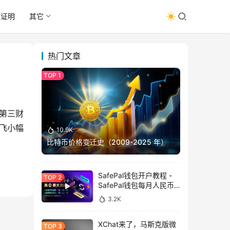
址证明
其它
热门文章
年第三财
奈飞小幅
10.9K
比特币价格变迁史（2009-2025 年）
SafePal钱包开户教程 -
SafePal钱包每月人民币
消费前666U享受汇损补
3.2K
贴
XChat来了，马斯克版微