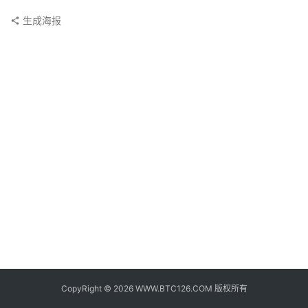
子
钱
生成海报
包
香
港
银
行
证
券
交
易
所
地
址
CopyRight © 2026 WWW.BTC126.COM 版权所有
证