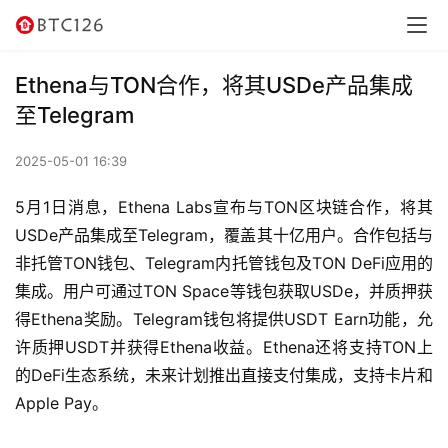
讯
资
Ethena与TON合作，将其USDe产品集成
讯
至Telegram
行
2025-05-01 16:39
情
5月1日消息，Ethena Labs宣布与TON区块链合作，将其
交
USDe产品集成至Telegram，覆盖其十亿用户。合作包括与
易
非托管TON钱包、Telegram内托管钱包及TON DeFi应用的
所
集成。用户可通过TON Space等钱包获取USDe，并质押获
得Ethena奖励。Telegram钱包将提供USDT Earn功能，允
虚
许质押USDT并获得Ethena收益。Ethena还将支持TON上
拟
的DeFi生态系统，未来计划推出直接支付集成，支持卡片和
卡
Apple Pay。
电