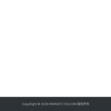
子
钱
包
香
港
银
行
证
券
交
易
所
地
址
CopyRight © 2026 WWW.BTC126.COM 版权所有
证