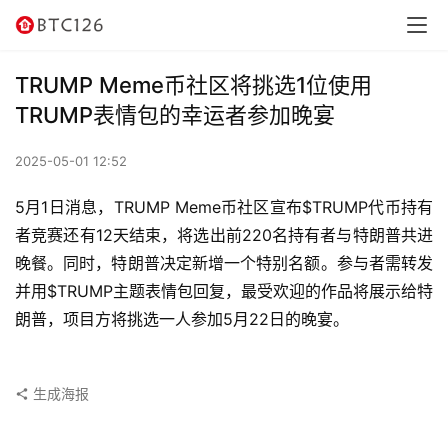
讯
资
TRUMP Meme币社区将挑选1位使用
讯
TRUMP表情包的幸运者参加晚宴
行
2025-05-01 12:52
情
5月1日消息，TRUMP Meme币社区宣布$TRUMP代币持有
交
者竞赛还有12天结束，将选出前220名持有者与特朗普共进
易
晚餐。同时，特朗普决定新增一个特别名额。参与者需转发
所
并用$TRUMP主题表情包回复，最受欢迎的作品将展示给特
朗普，项目方将挑选一人参加5月22日的晚宴。
虚
拟
卡
生成海报
电