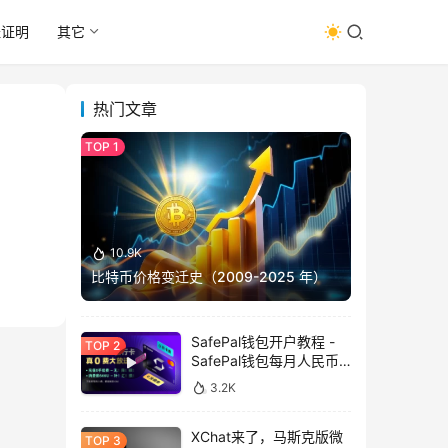
址证明
其它
热门文章
10.9K
比特币价格变迁史（2009-2025 年）
SafePal钱包开户教程 -
SafePal钱包每月人民币
消费前666U享受汇损补
3.2K
贴
XChat来了，马斯克版微