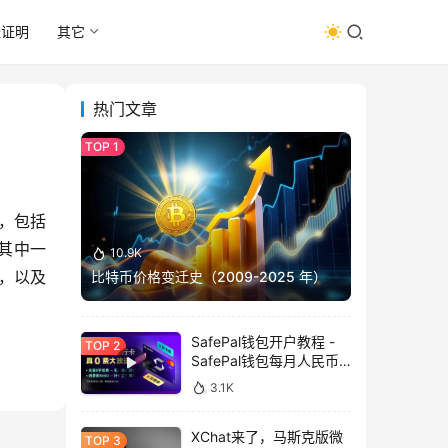
址证明
其它
热门文章
司，包括
其中一
10.9K
t，以及
比特币价格变迁史（2009-2025 年）
SafePal钱包开户教程 -
SafePal钱包每月人民币
消费前666U享受汇损补
3.1K
贴
XChat来了，马斯克版微