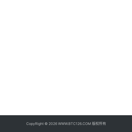
子
钱
包
香
港
银
行
证
券
交
易
所
地
址
CopyRight © 2026 WWW.BTC126.COM 版权所有
证