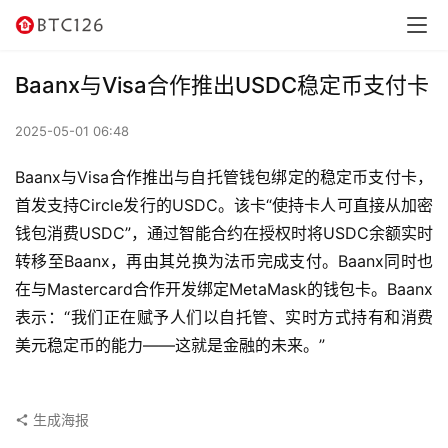
讯
资
Baanx与Visa合作推出USDC稳定币支付卡
讯
2025-05-01 06:48
行
情
Baanx与Visa合作推出与自托管钱包绑定的稳定币支付卡，
首发支持Circle发行的USDC。该卡“使持卡人可直接从加密
交
钱包消费USDC”，通过智能合约在授权时将USDC余额实时
易
转移至Baanx，再由其兑换为法币完成支付。Baanx同时也
所
在与Mastercard合作开发绑定MetaMask的钱包卡。Baanx
表示：“我们正在赋予人们以自托管、实时方式持有和消费
虚
美元稳定币的能力——这就是金融的未来。”
拟
卡
生成海报
电