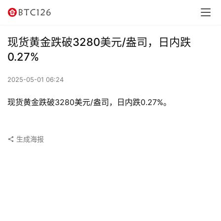
讯
资
现货黄金跌破3280美元/盎司，日内跌
讯
0.27%
行
2025-05-01 06:24
情
现货黄金跌破3280美元/盎司，日内跌0.27%。
交
易
所
生成海报
虚
拟
卡
电