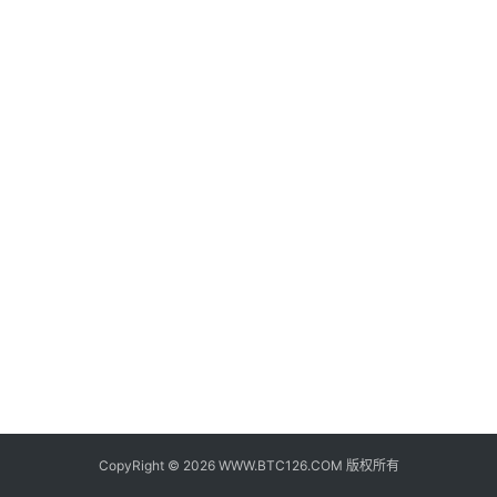
子
钱
包
香
港
银
行
证
券
交
易
所
地
址
CopyRight © 2026 WWW.BTC126.COM 版权所有
证