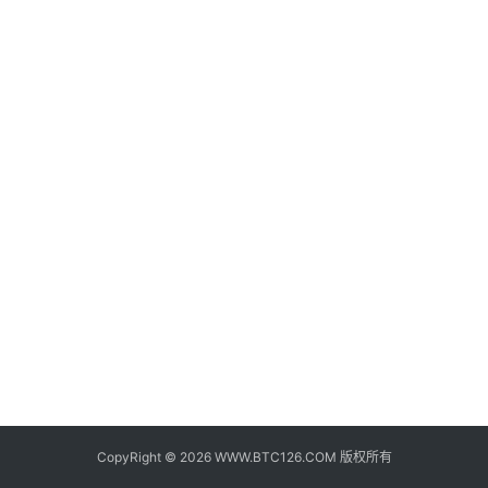
子
钱
包
香
港
银
行
证
券
交
易
所
地
址
CopyRight © 2026 WWW.BTC126.COM 版权所有
证