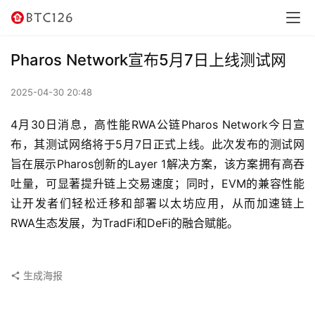
讯
资
Pharos Network宣布5月7日上线测试网
讯
2025-04-30 20:48
行
情
4月30日消息，高性能RWA公链Pharos Network今日宣
布，其测试网络将于5月7日正式上线。此次发布的测试网
交
旨在展示Pharos创新的Layer 1解决方案，该方案拥有高吞
易
吐量，可显著提升链上交易速度；同时，EVM的兼容性能
所
让开发者们轻松迁移和部署以太坊应用，从而加速链上
RWA生态发展，为TradFi和DeFi的融合赋能。
虚
拟
卡
生成海报
电