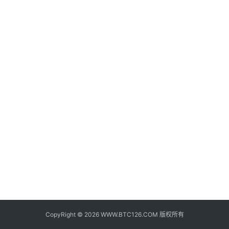
子
钱
包
香
港
银
行
证
券
交
易
所
地
址
CopyRight © 2026 WWW.BTC126.COM 版权所有
证