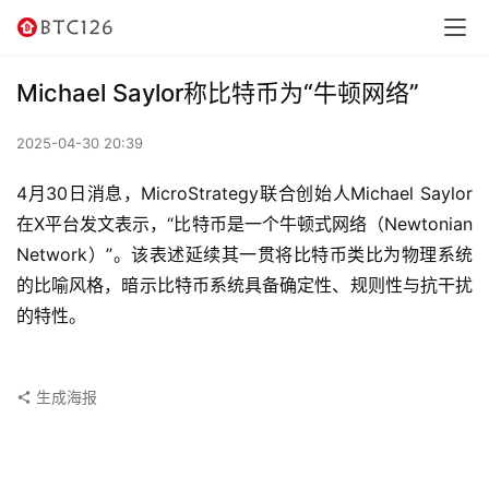
讯
资
Michael Saylor称比特币为“牛顿网络”
讯
2025-04-30 20:39
行
情
4月30日消息，MicroStrategy联合创始人Michael Saylor
在X平台发文表示，“比特币是一个牛顿式网络（Newtonian 
交
Network）”。该表述延续其一贯将比特币类比为物理系统
易
的比喻风格，暗示比特币系统具备确定性、规则性与抗干扰
所
的特性。
虚
拟
生成海报
卡
电