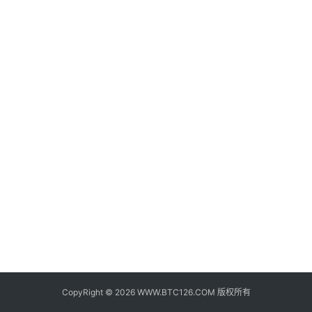
子
钱
包
香
港
银
行
证
券
交
易
所
地
址
CopyRight © 2026 WWW.BTC126.COM 版权所有
证