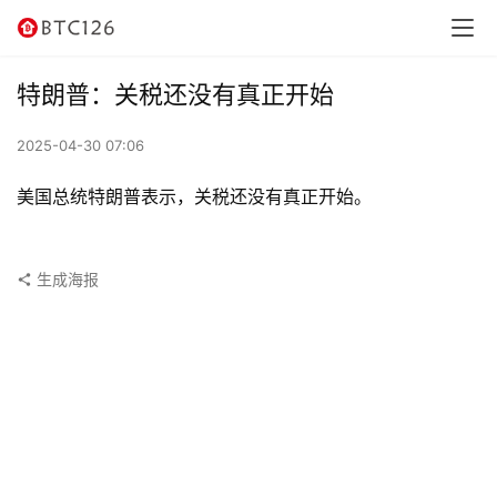
讯
资
特朗普：关税还没有真正开始
讯
2025-04-30 07:06
行
情
美国总统特朗普表示，关税还没有真正开始。
交
易
生成海报
所
虚
拟
卡
电