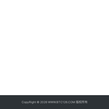
子
钱
包
香
港
银
行
证
券
交
易
所
地
址
CopyRight © 2026 WWW.BTC126.COM 版权所有
证