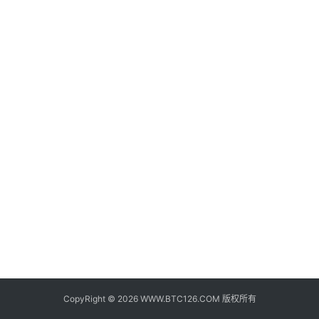
子
钱
包
香
港
银
行
证
券
交
易
所
地
址
CopyRight © 2026 WWW.BTC126.COM 版权所有
证