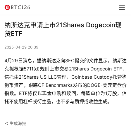
讯
资
纳斯达克申请上市21Shares Dogecoin现
讯
货ETF
行
2025-04-29 20:39
情
4月29日消息，据纳斯达克向SEC提交的文件显示，纳斯达
交
克拟根据5711(d)规则上市交易21Shares Dogecoin ETF，
易
信托由21Shares US LLC管理，Coinbase Custody托管狗
所
狗币资产，跟踪CF Benchmarks发布的DOGE-美元定盘价
指数。ETF将仅以现金申购和赎回，每篮单位为1万股，信
虚
托不使用杠杆或衍生品，也不参与质押或收益生成。
拟
卡
生成海报
电