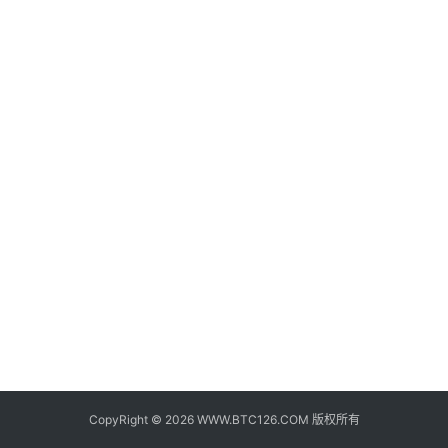
子
钱
包
香
港
银
行
证
券
交
易
所
地
址
CopyRight © 2026 WWW.BTC126.COM 版权所有
证