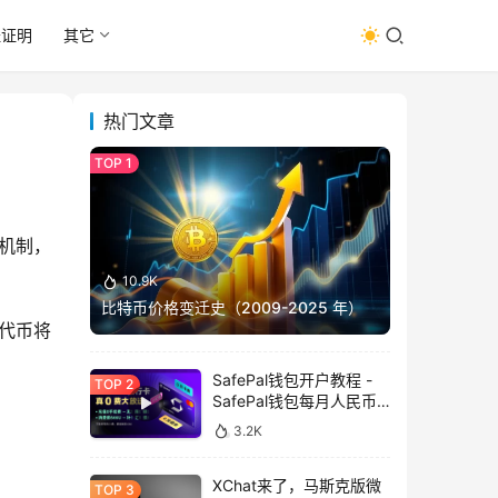
址证明
其它
热门文章
励机制，
10.9K
比特币价格变迁史（2009-2025 年）
N代币将
SafePal钱包开户教程 -
SafePal钱包每月人民币
消费前666U享受汇损补
3.2K
贴
XChat来了，马斯克版微