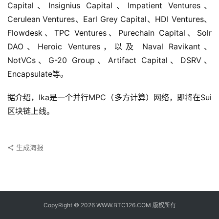
子
Capital、Insignius Capital、Impatient Ventures、
钱
Cerulean Ventures、Earl Grey Capital、HDI Ventures、
包
Flowdesk、TPC Ventures、Purechain Capital、Solr 
DAO、Heroic Ventures，以及 Naval Ravikant、
香
NotVCs、G-20 Group、Artifact Capital、DSRV、
港
Encapsulate等。
银
行
据介绍，Ika是一个并行MPC（多方计算）网络，即将在Sui
区块链上线。
证
券
交
生成海报
易
所
地
址
CopyRight © 2026 WWW.BTC126.COM 版权所有
证