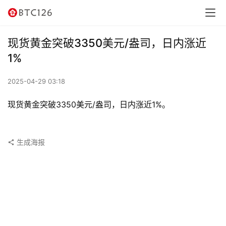
讯
资
现货黄金突破3350美元/盎司，日内涨近
讯
1%
行
2025-04-29 03:18
情
现货黄金突破3350美元/盎司，日内涨近1%。
交
易
所
生成海报
虚
拟
卡
电