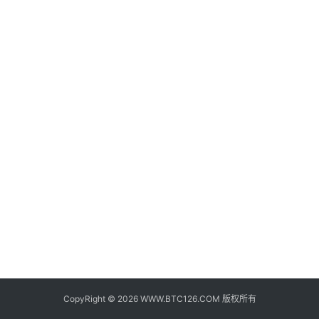
子
钱
包
香
港
银
行
证
券
交
易
所
地
址
CopyRight © 2026 WWW.BTC126.COM 版权所有
证