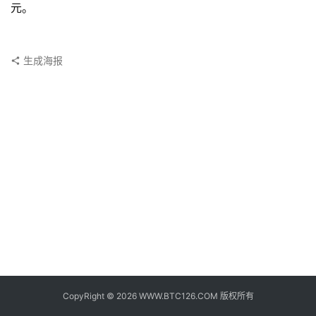
子
元。
钱
包
生成海报
香
港
银
行
证
券
交
易
所
地
址
CopyRight © 2026 WWW.BTC126.COM 版权所有
证