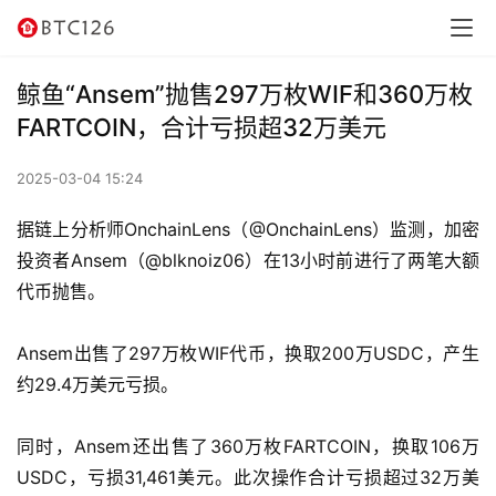
讯
资
鲸鱼“Ansem”抛售297万枚WIF和360万枚
讯
FARTCOIN，合计亏损超32万美元
行
2025-03-04 15:24
情
据链上分析师OnchainLens（@OnchainLens）监测，加密
交
投资者Ansem（@blknoiz06）在13小时前进行了两笔大额
易
代币抛售。
所
Ansem出售了297万枚WIF代币，换取200万USDC，产生
虚
约29.4万美元亏损。
拟
卡
同时，Ansem还出售了360万枚FARTCOIN，换取106万
USDC，亏损31,461美元。此次操作合计亏损超过32万美
电