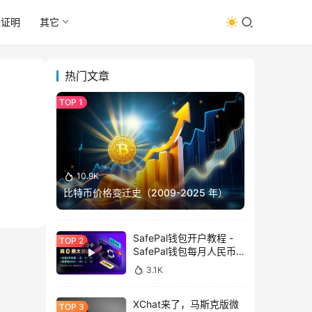
址证明
其它
热门文章
10.9K
比特币价格变迁史（2009-2025 年）
SafePal钱包开户教程 -
SafePal钱包每月人民币
消费前666U享受汇损补
3.1K
贴
XChat来了，马斯克版微