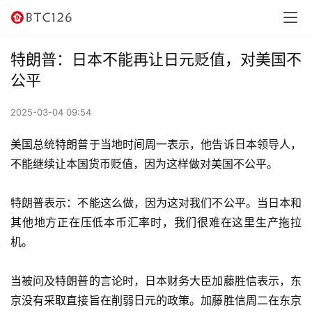
讯
资
特朗普：日本不能再让日元贬值，对美国不
讯
公平
行
2025-03-04 09:54
情
美国总统特朗普于当地时间周一表示，他告诉日本领导人，
交
不能继续让本国货币贬值，因为这样做对美国不公平。
易
所
特朗普表示：不能这么做，因为这对我们不公平。当日本和
其他地方正在压低本币汇率时，我们很难在这里生产拖拉
虚
机。
拟
卡
当被问及特朗普的言论时，日本财务大臣加藤胜信表示，东
京没有采取直接旨在削弱日元的政策。加藤胜信周二在东京
电