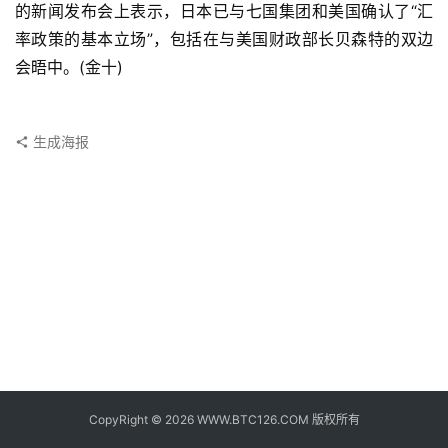
子
的新闻发布会上表示，日本已与七国集团和美国确认了“汇
钱
率政策的基本立场”，包括在与美国财政部长贝森特的双边
包
会晤中。(金十)
香
港
生成海报
银
行
证
券
交
易
所
地
址
CopyRight © 2026 WWW.BTC126.COM 版权所有
证