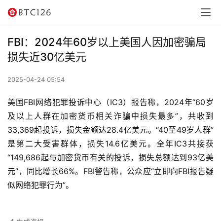
讯
资
FBI：2024年60岁以上美国人因加密骗局
讯
损失近30亿美元
行
2025-04-24 05:54
情
美国FBI网络犯罪投诉中心（IC3）报告称，2024年“60岁
交
及以上人群在加密货币相关诈骗中损失最多”，共收到
易
33,369起投诉，损失金额达28.4亿美元。“40至49岁人群”
所
是第二大受害群体，损失14.6亿美元。全年IC3共接获
“149,686起与加密货币有关的投诉，损失总额达到93亿美
虚
元”，同比增长66%。FBI警告称，公众应“立即向FBI报告疑
拟
似网络犯罪行为”。
卡
电