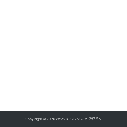
子
钱
包
香
港
银
行
证
券
交
易
所
地
址
CopyRight © 2026 WWW.BTC126.COM 版权所有
证