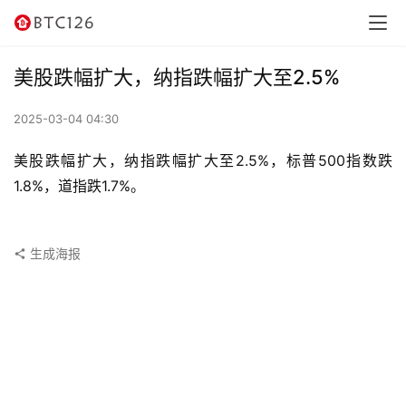
讯
资
美股跌幅扩大，纳指跌幅扩大至2.5%
讯
2025-03-04 04:30
行
情
美股跌幅扩大，纳指跌幅扩大至2.5%，标普500指数跌
1.8%，道指跌1.7%。
交
易
所
生成海报
虚
拟
卡
电