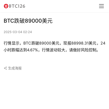
讯
资
BTC跌破89000美元
讯
2025-03-04 02:24
行
情
行情显示，BTC跌破89000美元，现报88998.31美元，24
小时跌幅达到4.67%，行情波动较大，请做好风险控制。
交
易
所
生成海报
虚
拟
卡
电