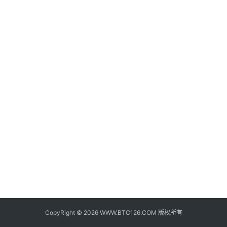
子
钱
包
香
港
银
行
证
券
交
易
所
地
址
CopyRight © 2026 WWW.BTC126.COM 版权所有
证