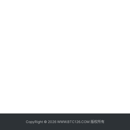
子
钱
包
香
港
银
行
证
券
交
易
所
地
址
CopyRight © 2026 WWW.BTC126.COM 版权所有
证