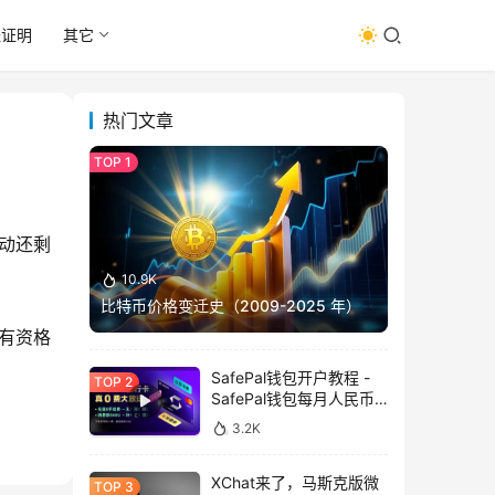
址证明
其它
热门文章
活动还剩 
10.9K
比特币价格变迁史（2009-2025 年）
才有资格
SafePal钱包开户教程 -
SafePal钱包每月人民币
消费前666U享受汇损补
3.2K
贴
XChat来了，马斯克版微