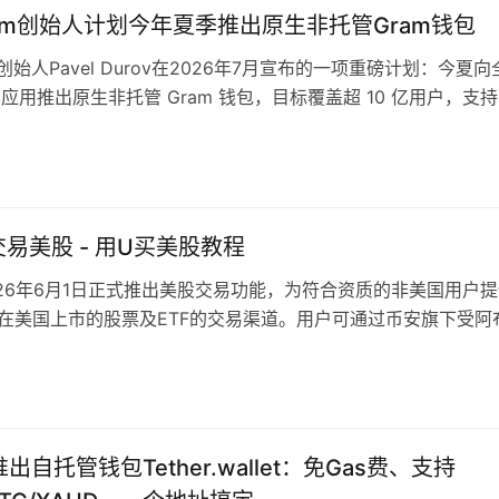
gram创始人计划今年夏季推出原生非托管Gram钱包
am创始人Pavel Durov在2026年7月宣布的一项重磅计划：今夏
ram 应用推出原生非托管 Gram 钱包，目标覆盖超 10 亿用户，支
费加密转账。核心要点如下： 产品层面：新钱包与现有 @wall
易美股 - 用U买美股教程
026年6月1日正式推出美股交易功能，为符合资质的非美国用户
0只在美国上市的股票及ETF的交易渠道。用户可通过币安旗下受阿
的经纪商Nest Trading Limited进行交易，并由纽约清算…
r推出自托管钱包Tether.wallet：免Gas费、支持