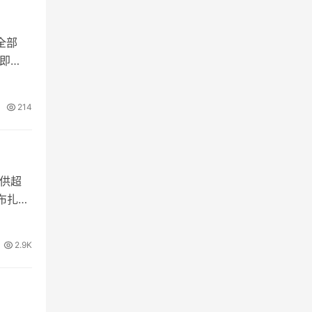
向全部
持即
…
214
提供超
布扎比
2.9K