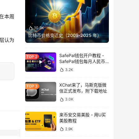
在本周
10.9K
比特币价格变迁史（2009-2025 年）
导层认为
SafePal钱包开户教程 -
SafePal钱包每月人民币
消费前666U享受汇损补
3.2K
贴
XChat来了，马斯克版微
信正式发布，附下载地址
3.0K
来币安交易美股 - 用U买
美股教程
2.9K