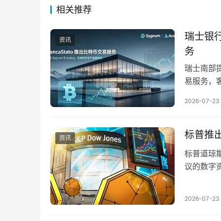
相关推荐
瑞士银行
资讯
务
瑞士南部提
易服务，
数字资产银
2026-07-23
标普推
资讯
标普道琼斯
议的数字
转变。 
2026-07-23