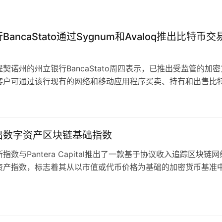
BancaStato通过Sygnum和Avaloq推出比特币交
契诺州的州立银行BancaStato周四表示，已推出受监管的加
客户可通过该行现有的网络和移动应用程序买卖、持有和出售比
行Sygnum称，这是其新推出的业务。 该银行将Sygnum的…
出数字资产区块链基础指数
指数与Pantera Capital推出了一款基于协议收入追踪区块链
资产指数，标志着其从以市值或代币价格为基础的加密货币基准
该指数基于标普加密货币广义数字资产指数，但仅包含符…